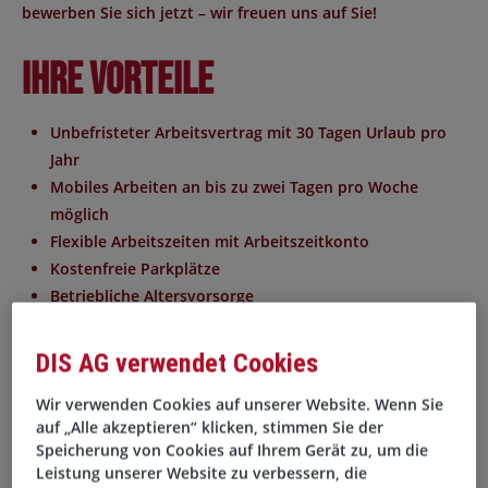
bewerben Sie sich jetzt
– wir freuen uns auf Sie!
Ihre Vorteile
Unbefristeter Arbeitsvertrag mit 30 Tagen Urlaub pro
Jahr
Mobiles Arbeiten an bis zu zwei Tagen pro Woche
möglich
Flexible Arbeitszeiten mit Arbeitszeitkonto
Kostenfreie Parkplätze
Betriebliche Altersvorsorge
Mitarbeiter-werben-Mitarbeiter-Programm
Onboarding-Paket für einen gelungenen Start
DIS AG verwendet Cookies
Firmenfeiern und Teamevents
Wir verwenden Cookies auf unserer Website. Wenn Sie
Regelmäßige Entwicklungsgespräche zur Förderung der
auf „Alle akzeptieren“ klicken, stimmen Sie der
persönlichen und fachlichen Weiterentwicklung
Speicherung von Cookies auf Ihrem Gerät zu, um die
Vielfältige interne und externe
Leistung unserer Website zu verbessern, die
Weiterbildungsmöglichkeiten