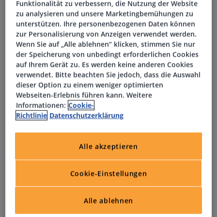
Funktionalität zu verbessern, die Nutzung der Website
Spannendes und abwechslungsreiches Aufgabengebiet
zu analysieren und unsere Marketingbemühungen zu
mit Gestaltungsspielraum in einem dynamischen, stark
unterstützen. Ihre personenbezogenen Daten können
zur Personalisierung von Anzeigen verwendet werden.
wachsenden Umfeld
Wenn Sie auf „Alle ablehnen“ klicken, stimmen Sie nur
der Speicherung von unbedingt erforderlichen Cookies
Ihre Aufgaben
auf Ihrem Gerät zu. Es werden keine anderen Cookies
verwendet. Bitte beachten Sie jedoch, dass die Auswahl
dieser Option zu einem weniger optimierten
Sie sind
erste Ansprechperson für alle IT-Belange im
Webseiten-Erlebnis führen kann. Weitere
Tagesgeschäft und sind verantwortlich für den 1st- &
Informationen:
Cookie-
2nd-Level-Support
Richtlinie
Datenschutzerklärung
Sie richten ein
und
betreuen
Arbeitsplätze für neue
Mitarbeitende, inkl. Hardware, Software, Zugänge und
Alle akzeptieren
Berechtigungen
Sie verwalten
Systemzugänge, Netzwerke, Drucker und
Cookie-Einstellungen
die Telefonanlage
Sie installieren
,
konfigurieren
und
warten
Hard- und
Software
Alle ablehnen
Sie dokumentieren
und
entwickeln
IT-Prozesse