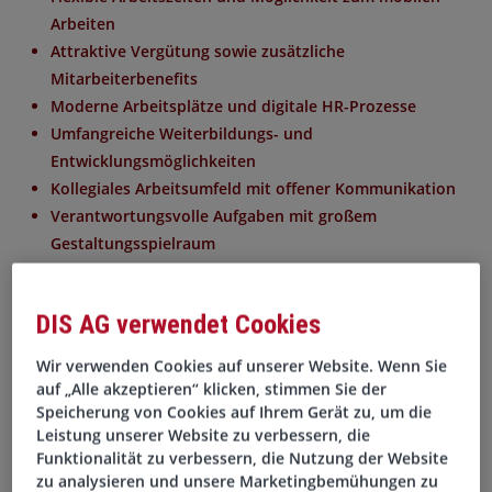
Arbeiten
Attraktive Vergütung sowie zusätzliche
Mitarbeiterbenefits
Moderne Arbeitsplätze und digitale HR-Prozesse
Umfangreiche Weiterbildungs- und
Entwicklungsmöglichkeiten
Kollegiales Arbeitsumfeld mit offener Kommunikation
Verantwortungsvolle Aufgaben mit großem
Gestaltungsspielraum
... und viele weitere Vorteile
DIS AG verwendet Cookies
Ihre Aufgaben
Wir verwenden Cookies auf unserer Website. Wenn Sie
auf „Alle akzeptieren“ klicken, stimmen Sie der
Eigenständige Betreuung verschiedener Fachbereiche
Speicherung von Cookies auf Ihrem Gerät zu, um die
in allen personalrelevanten Themen
Leistung unserer Website zu verbessern, die
Beratung von Führungskräften bei strategischen und
Funktionalität zu verbessern, die Nutzung der Website
arbeitsrechtlichen Fragestellungen
zu analysieren und unsere Marketingbemühungen zu