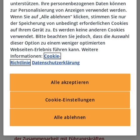
Durchführung und Steuerung des gesamten Recruiting-
unterstützen. Ihre personenbezogenen Daten können
zur Personalisierung von Anzeigen verwendet werden.
Prozesses
Wenn Sie auf „Alle ablehnen“ klicken, stimmen Sie nur
Entwicklung und Umsetzung von HR-Maßnahmen und
der Speicherung von unbedingt erforderlichen Cookies
Projekten
auf Ihrem Gerät zu. Es werden keine anderen Cookies
Unterstützung bei organisatorischen Veränderungen
verwendet. Bitte beachten Sie jedoch, dass die Auswahl
und Change-Prozessen
dieser Option zu einem weniger optimierten
Webseiten-Erlebnis führen kann. Weitere
Planung und Begleitung von Personalentwicklungs-
Informationen:
Cookie-
und Talentmanagementmaßnahmen
Richtlinie
Datenschutzerklärung
Ihr Profil
Alle akzeptieren
Abgeschlossenes Studium im Bereich
Personalmanagement, Betriebswirtschaft oder eine
Cookie-Einstellungen
vergleichbare Qualifikation
Mehrjährige Berufserfahrung im HR-Bereich,
Alle ablehnen
idealerweise als HR Business Partner
Fundierte Kenntnisse im Arbeitsrecht und Erfahrung in
der Zusammenarbeit mit Führungskräften