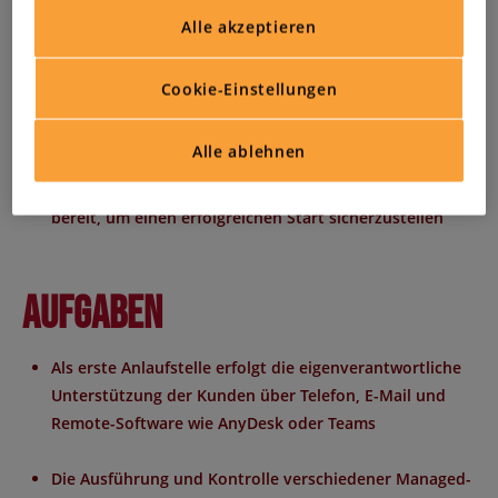
Leistungen wird angeboten
Alle akzeptieren
Eine stressfreie Anreise zu den zentral gelegenen Büros
Cookie-Einstellungen
ist mit exzellenter ÖPNV-Anbindung und kostenlosen
Parkplätzen möglich
Alle ablehnen
Von Anfang an steht Unterstützung durch Kollegen
bereit, um einen erfolgreichen Start sicherzustellen
Aufgaben
Als erste Anlaufstelle erfolgt die eigenverantwortliche
Unterstützung der Kunden über Telefon, E-Mail und
Remote-Software wie AnyDesk oder Teams
Die Ausführung und Kontrolle verschiedener Managed-