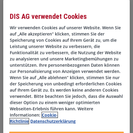
Vergütung belohnt
DIS AG verwendet Cookies
Die Option auf Homeoffice und hybrides Arbeiten
Wir verwenden Cookies auf unserer Website. Wenn Sie
bietet Freiheit und Flexibilität
auf „Alle akzeptieren“ klicken, stimmen Sie der
Speicherung von Cookies auf Ihrem Gerät zu, um die
Jährlich stehen 30 Urlaubstage zur Verfügung, die die
Leistung unserer Website zu verbessern, die
Work-Life-Balance unterstützen
Funktionalität zu verbessern, die Nutzung der Website
zu analysieren und unsere Marketingbemühungen zu
Zugang zu kostenfreien Getränken ist gegeben
unterstützen. Ihre personenbezogenen Daten können
zur Personalisierung von Anzeigen verwendet werden.
Wenn Sie auf „Alle ablehnen“ klicken, stimmen Sie nur
In einem Team, das Unterschiede schätzt und nutzt,
der Speicherung von unbedingt erforderlichen Cookies
werden außergewöhnliche Ergebnisse erzielt
auf Ihrem Gerät zu. Es werden keine anderen Cookies
verwendet. Bitte beachten Sie jedoch, dass die Auswahl
Die Weiterentwicklung wird durch den Zugang zu Top-
dieser Option zu einem weniger optimierten
Webseiten-Erlebnis führen kann. Weitere
Branchenzertifizierungen gefördert, was ein perfektes
Informationen:
Cookie-
Sprungbrett für die Karriere darstellt
Richtlinie
Datenschutzerklärung
Ein voller Zuschuss zu vermögenswirksamen