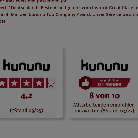
ahrungslevels den passenden Job.
erb "
Deutschlands Beste Arbeitgeber
" vom Institut
Great Place t
um 4. Mal den
kununu Top Company Award
. Unser Service wird m
et.