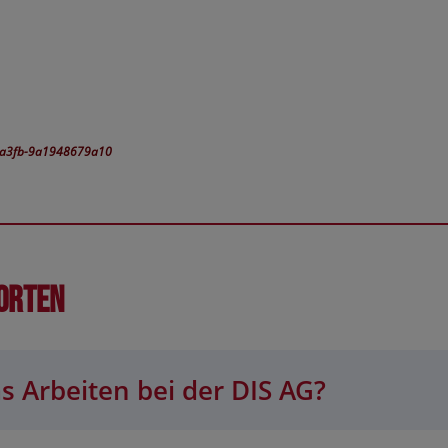
3-a3fb-9a1948679a10
orten
s Arbeiten bei der DIS AG?