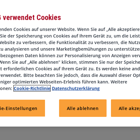
G verwendet Cookies
nden Cookies auf unserer Website. Wenn Sie auf „Alle akzeptieren
Sie der Speicherung von Cookies auf Ihrem Gerät zu, um die Leis
nternehmen mit
Sitz im Raum Darmstadt
, suchen wir zum
ebsite zu verbessern, die Funktionalität zu verbessern, die Nutz
beiter Buchhaltung
(m/w/d).
zu analysieren und unsere Marketingbemühungen zu unterstützen
bezogenen Daten können zur Personalisierung von Anzeigen ve
enn Sie auf „Alle ablehnen“ klicken, stimmen Sie nur der Speich
t erforderlichen Cookies auf Ihrem Gerät zu. Es werden keine an
rten Sie zahlreiche Weiterentwicklungsmöglichkeiten und vieles
erwendet. Bitte beachten Sie jedoch, dass die Auswahl dieser Op
niger optimierten Webseiten-Erlebnis führen kann. Weitere
ionen:
Cookie-Richtlinie
Datenschutzerklärung
ie-Einstellungen
Alle ablehnen
Alle akze
cken Sie uns noch heute Ihre Bewerbung und lassen Sie uns Ihre