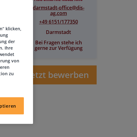
darmstadt-office@​dis-
ag.com
+49 6151/177350
“ klicken,
Darmstadt
tung
ung der
Bei Fragen stehe ich
gerne zur Verfügung
. Ihre
rwendet
erung von
deren
Jetzt bewerben
tion zu
ptieren