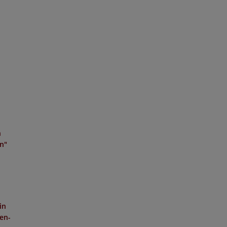
n
en"
in
hen-